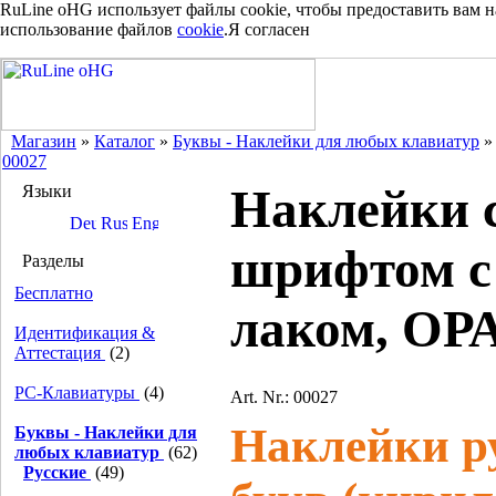
RuLine oHG использует файлы cookie, чтобы предоставить вам 
использование файлов
cookie
.
Я согласен
Магазин
»
Каталог
»
Буквы - Наклейки для любых клавиатур
00027
Наклейки 
Языки
шрифтом с
Разделы
Бесплатно
лаком, О
Идентификация &
Аттестация
(2)
PC-Клавиатуры
(4)
Art. Nr.: 00027
Наклейки р
Буквы - Наклейки для
любых клавиатур
(62)
Русские
(49)