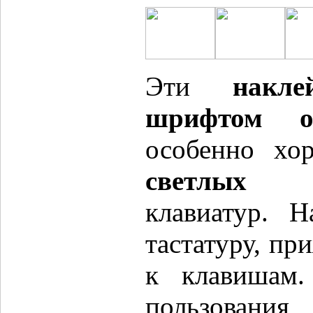
Эти
накл
шрифтом о
особенно хо
светлых
ко
клавиатур. Н
тастатуру, пр
к клавишам.
пользовани