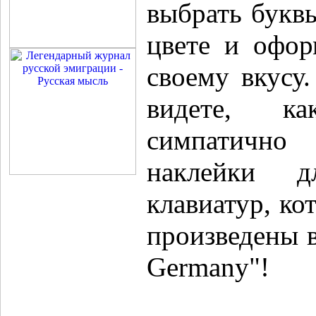
выбрать букв
цвете и офор
своему вкусу
видете, к
симпатичн
наклейки д
клавиатур, ко
произведены 
Germany"!