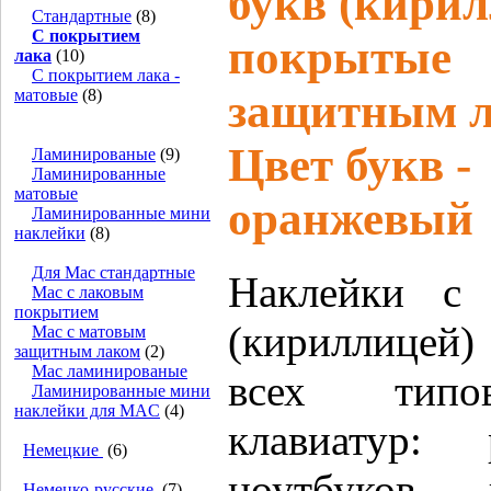
букв (кирил
Стандартные
(8)
С покрытием
покрытые
лака
(10)
С покрытием лака -
матовые
(8)
защитным 
Цвет букв -
Ламинированые
(9)
Ламинированные
матовые
оранжевый
Ламинированные мини
наклейки
(8)
Для Mac стандартные
Наклейки с
Mac с лаковым
покрытием
(кириллицей)
Mac с матовым
защитным лаком
(2)
Mac ламинированые
всех типо
Ламинированные мини
наклейки для MAC
(4)
клавиатур: 
Немецкие
(6)
ноутбуков,
Немецко-русские
(7)