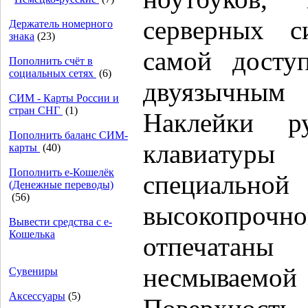
серверных с
Держатель номерного
знака
(23)
самой доступ
Пополнить счёт в
социальных сетях
(6)
двуязычны
СИМ - Карты России и
стран СНГ
(1)
Наклейки р
Пополнить баланс СИМ-
клавиатур
карты
(40)
Пополнить e-Кошелёк
специальн
(Денежные переводы)
(56)
высокопро
Вывести средства с е-
Кошелька
отпечатан
несмывае
Сувениры
Аксессуары
(5)